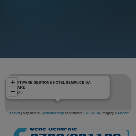
+
SOFTWARE GESTIONE HOTEL SEMPLICE DA
USARE
−
LAZIO
Leaflet
| Map data ©
OpenStreetMap
contributors,
CC-BY-SA
, Imagery ©
Mapbox