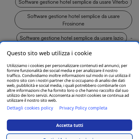
Software gestione hotel semplice da usare Viterbo
Software gestione hotel semplice da usare
Frosinone
Software gestione hotel semplice da usare lazio
-
Software gestione hotel semplice da usare Italia
Questo sito web utilizza i cookie
Utilizziamo i cookies per personalizzare contenuti ed annunci, per
fornire funzionalità dei social media e per analizzare il nostro
traffico. Condividiamo inoltre informazioni sul modo in cui utilizza il
Clion S.p.A. con socio unico - P.I./C.F./C.C.I.A.A. 01644540435 - Reg. Imp. MC
nostro sito con i nostri partner che si occupano di analisi dei dati
169521 - Cap. Soc. € 1.000.000,00 I.v. - Email. info@clion.it - PEC
web, pubblicità e social media, i quali potrebbero combinarle con
clion@pec.it
altre informazioni che ha fornito loro o che hanno raccolto dal suo
utilizzo dei loro servizi. Acconsenta ai nostri cookies se continua ad
Sede legale, tecnica ed amministrativa: Via Alvata, 200 - 62018 - Porto
utilizzare il nostro sito web.
Potenza Picena (Macerata)
Dettagli cookies policy
Privacy Policy completa
Tel. 0733/881189 (14 linee r.a.) - Fax. 0733/884119
Sede distaccata per la regione Campania: Via Umberto I, 1 - 83050 -
Sant'Angelo all'Esca (Avellino)
Accetta tutti
Tel. & Fax. 0827/73744
Clion Point Ancona: Corso Giovanni Amendola, 44A - 60123 Ancona (AN)
Tel. 379/1693054
Privacy Policy
Cookie Policy