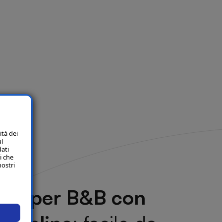
ità dei
ul
dati
i che
nostri
 web per B&B con