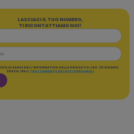
LASCIACI IL TUO NUMERO,
TI RICONTATTIAMO NOI!
ZZO AI SENSI DELL'INFORMATIVA SULLA PRIVACY D.LGS. 30 GIUGNO
2003 N.196 IL
TRATTAMENTO DEI DATI PERSONALI
A