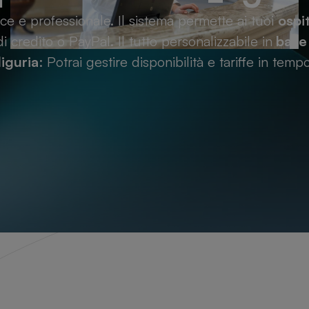
e e professionale. Il sistema permette ai tuoi
ospit
credito o PayPal. Il tutto personalizzabile in
base 
iguria
: Potrai gestire disponibilità e tariffe in temp