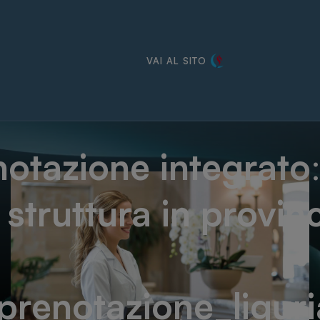
VAI AL SITO
notazione integrato
a
struttura in provin
renotazione_liguri