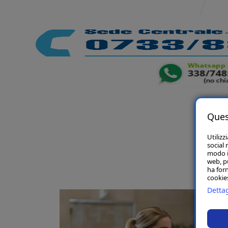
Ques
Utilizz
social 
modo in
web, p
ha forn
cookies
Dettag