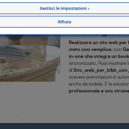
prenotazion
Gestisci le impostazioni ›
usare, ottim
Rifiuta
di
Sito_web
Realizzare un sito web per
stato così semplice
: con
Ge
in-one che integra un boo
sincronizzato. Puoi mostrare 
di
Sito_web_per_b&b_con_s
ricevere prenotazioni in autono
anche da mobile. È la soluzion
professionale e uno strume