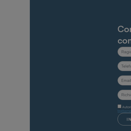
Con
com
Autor
trattame
I