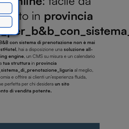
i online
: facile da
izzato in
provincia
_per_b&b_con_sistema_d
 B&B con sistema di prenotazione non è mai
stHotel
, hai a disposizione una
soluzione all-
king engine
, un CMS su misura e un calendario
la
tua struttura
in
provincia
istema_di_prenotazione_liguria
al meglio,
mia e offrire ai clienti un’esperienza fluida,
e perfetta per chi desidera
un sito
nto di vendita potente.