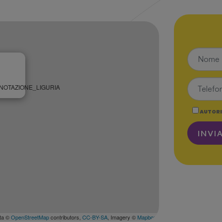
NOTAZIONE_LIGURIA
AUTORI
INVI
ta ©
OpenStreetMap
contributors,
CC-BY-SA
, Imagery ©
Mapbox