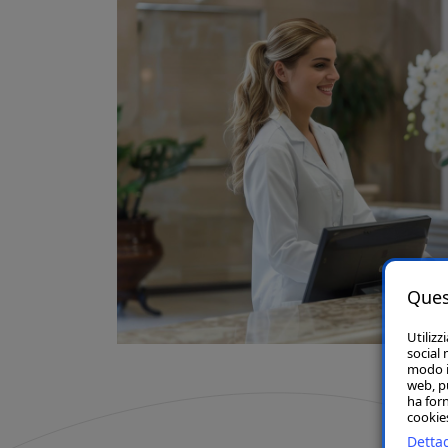
Ques
Utilizz
social 
modo in
web, p
ha forn
cookies
Dettag