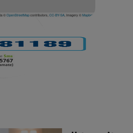
ta ©
OpenStreetMap
contributors,
CC-BY-SA
, Imagery ©
Mapbox