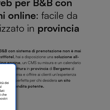
 web per B&B con
i online
: facile da
izzato in
provincia
o
 B&B con sistema di prenotazione non è mai
stHotel
, hai a disposizione una
soluzione all-
king engine
, un CMS su misura e un calendario
la
tua struttura
in
provincia
di
Bergamo
al
n autonomia e offrire ai clienti un’esperienza
soluzione perfetta per chi desidera
un sito
ità dei
nto di vendita potente.
ul
dati
i che
nostri