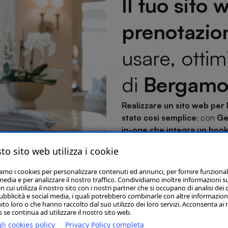
Il tuo sito
prenotazion
usare, ottim
di
Bergam
Realizzare un sito web per
stato così semplice
: con
Ge
in-one che integra un boo
sincronizzato. Puoi mostrare 
to sito web utilizza i cookie
meglio, ricevere prenotazioni i
fluida, anche da mobile. È la 
iamo i cookies per personalizzare contenuti ed annunci, per fornire funzional
professionale e uno strume
media e per analizzare il nostro traffico. Condividiamo inoltre informazioni s
 cui utilizza il nostro sito con i nostri partner che si occupano di analisi dei 
ubblicità e social media, i quali potrebbero combinarle con altre informazion
ito loro o che hanno raccolto dal suo utilizzo dei loro servizi. Acconsenta ai 
 se continua ad utilizzare il nostro sito web.
li cookies policy
Privacy Policy completa