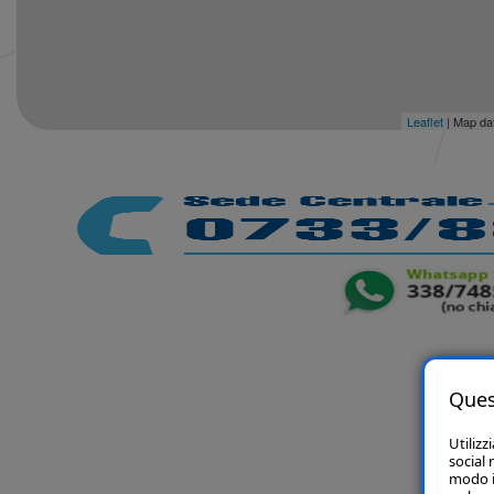
Leaflet
| Map da
Ques
Utilizz
social 
modo in