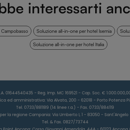
bbe interessarti anc
el Campobasso
Soluzione all-in-one per hotel Isernia
Solu
Soluzione all-in-one per hotel Italia
I.A.A. 01644540435 - Reg. Imp. MC 169521 - Cap. Soc. € 1.000.000,00 
ica ed amministrativa: Via Alvata, 200 - 62018 - Porto Potenza
Tel. 0733/881189 (14 linee r.a.) - Fax. 0733/884119
er la regione Campania: Via Umberto I, 1 - 83050 - Sant'Angelo a
Tel. & Fax. 0827/73744
on Point Ancona: Corso Giovanni Amendola, 44A - 60123 Ancona 