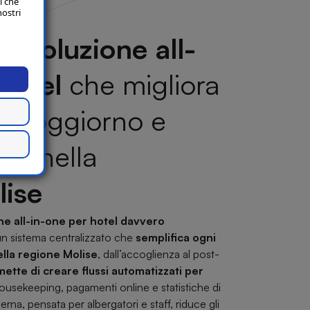
i che
nostri
la
soluzione all-
hotel
che migliora
el soggiorno e
ità nella
lise
ne all-in-one per hotel davvero
 un sistema centralizzato che
semplifica ogni
nella regione
Molise
, dall’accoglienza al post-
ette di creare flussi automatizzati per
ousekeeping, pagamenti online e statistiche di
rna, pensata per albergatori e staff, riduce gli