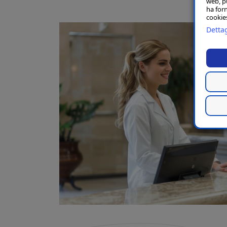
web, p
ha forn
cookies
Dettag