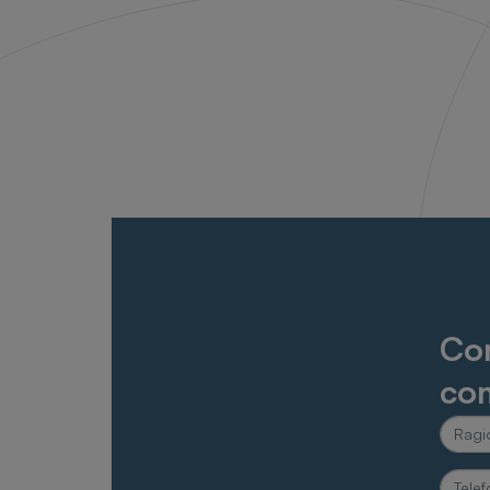
Con
com