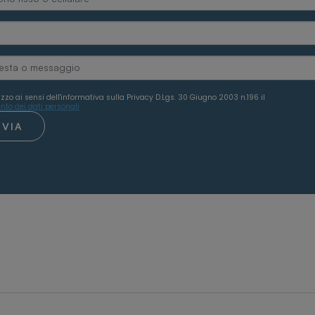
izzo ai sensi dell'informativa sulla Privacy D.Lgs. 30 Giugno 2003 n.196 il
nto dei dati personali
NVIA