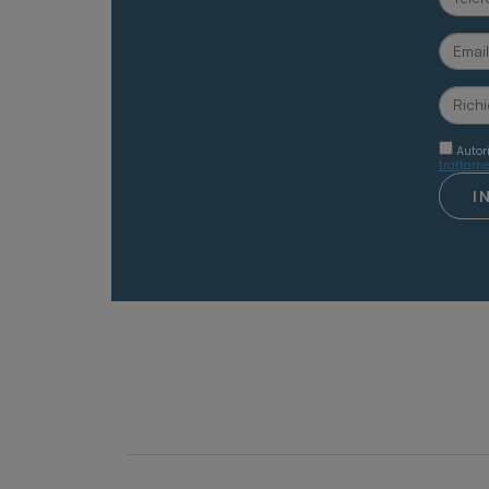
Autor
trattame
I