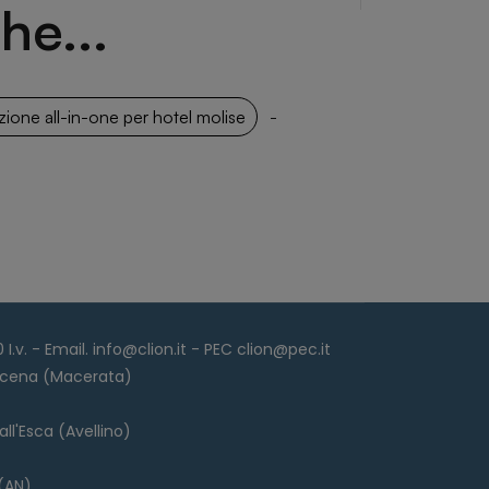
he...
zione all-in-one per hotel molise
-
I.v. - Email. info@clion.it - PEC clion@pec.it
 Picena (Macerata)
ll'Esca (Avellino)
(AN)