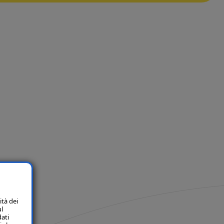
ità dei
ul
dati