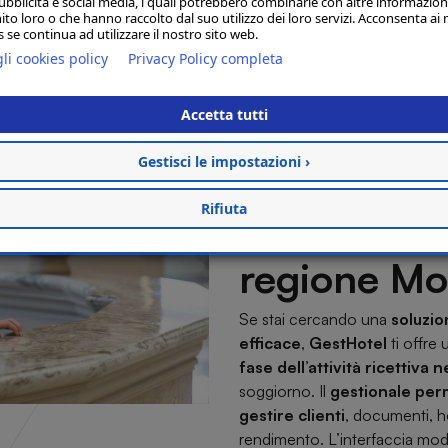
ubblicità e social media, i quali potrebbero combinarle con altre informazion
ito loro o che hanno raccolto dal suo utilizzo dei loro servizi. Acconsenta ai 
 se continua ad utilizzare il nostro sito web.
GestHotel:
li cookies policy
Privacy Policy completa
in-one per 
Accetta tutti
ogni fase d
Gestisci le impostazioni ›
Rifiuta
dell’operativ
regione Mo
Se stai cercando una
soluzio
efficace
,
GestHotel
ti offre
fase dell’attività ricettiva 
soggiorno. Il
gestionale perm
gestire clienti
, documenti, h
rendimento. L’interfaccia mode