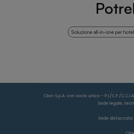
Potre
Soluzione all-in-one per hot
Clion S.p.A. con socio unico - P.I./C.F./C.C.
Sede legale, tecn
Sede distaccata p
Cli