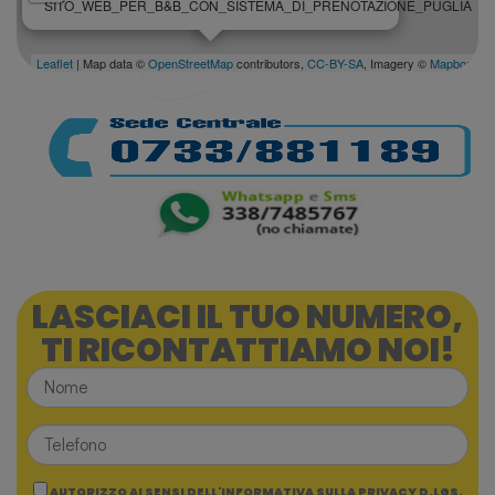
SITO_WEB_PER_B&B_CON_SISTEMA_DI_PRENOTAZIONE_PUGLIA
Leaflet
| Map data ©
OpenStreetMap
contributors,
CC-BY-SA
, Imagery ©
Mapbox
LASCIACI IL TUO NUMERO,
TI RICONTATTIAMO NOI!
AUTORIZZO AI SENSI DELL'INFORMATIVA SULLA PRIVACY D.LGS.