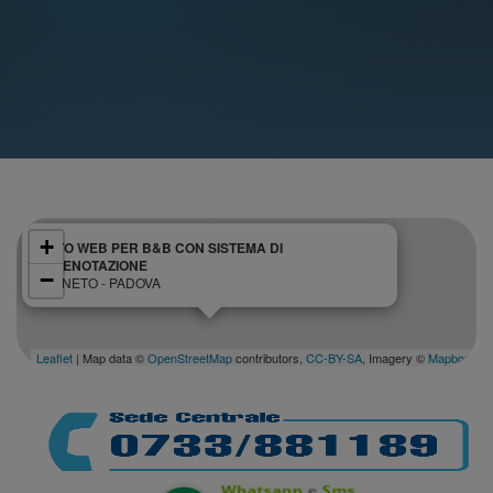
+
SITO WEB PER B&B CON SISTEMA DI
PRENOTAZIONE
−
VENETO - PADOVA
Leaflet
| Map data ©
OpenStreetMap
contributors,
CC-BY-SA
, Imagery ©
Mapbox