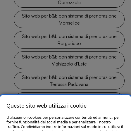
Correzzola
Sito web per b&b con sistema di prenotazione
Monselice
Sito web per b&b con sistema di prenotazione
Borgoricco
Sito web per b&b con sistema di prenotazione
Vighizzolo d'Este
Sito web per b&b con sistema di prenotazione
Terrassa Padovana
Sito web per b&b con sistema di prenotazione
Padova
Questo sito web utilizza i cookie
Utilizziamo i cookies per personalizzare contenuti ed annunci, per
fornire funzionalità dei social media e per analizzare il nostro
traffico. Condividiamo inoltre informazioni sul modo in cui utilizza il
Clion S.p.A. con socio unico - P.I./C.F./C.C.I.A.A. 01644540435 - Reg. Imp. MC